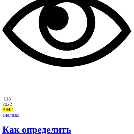
118
2022
АМГ
анализы
Как определить